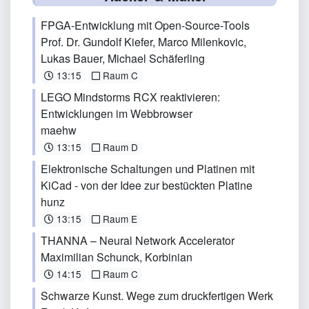
FPGA-Entwicklung mit Open-Source-Tools
Prof. Dr. Gundolf Kiefer
,
Marco Milenkovic
,
Lukas Bauer, Michael Schäferling
13:15
Raum C
LEGO Mindstorms RCX reaktivieren:
Entwicklungen im Webbrowser
maehw
13:15
Raum D
Elektronische Schaltungen und Platinen mit
KiCad - von der Idee zur bestückten Platine
hunz
13:15
Raum E
THANNA – Neural Network Accelerator
Maximilian Schunck
, Korbinian
14:15
Raum C
Schwarze Kunst. Wege zum druckfertigen Werk