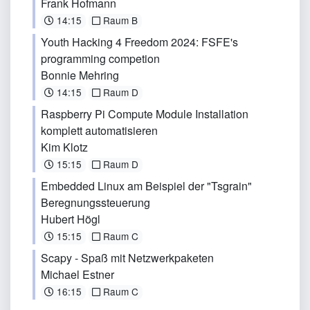
Frank Hofmann
14:15
Raum B
Youth Hacking 4 Freedom 2024: FSFE's
programming competion
Bonnie Mehring
14:15
Raum D
Raspberry Pi Compute Module Installation
komplett automatisieren
Kim Klotz
15:15
Raum D
Embedded Linux am Beispiel der "Tsgrain"
Beregnungssteuerung
Hubert Högl
15:15
Raum C
Scapy - Spaß mit Netzwerkpaketen
Michael Estner
16:15
Raum C